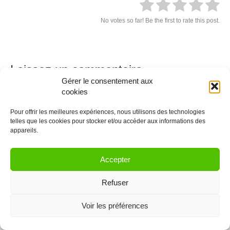
No votes so far! Be the first to rate this post.
Laissez un commentaire
Gérer le consentement aux
Vous devez être
connectés
afin de publier un commentaire.
cookies
Pour offrir les meilleures expériences, nous utilisons des technologies
© 2021 Coworkinglist.be
telles que les cookies pour stocker et/ou accéder aux informations des
appareils.
Accepter
Refuser
Voir les préférences