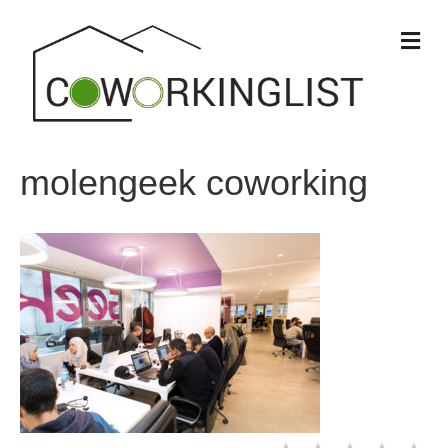
M
e
n
u
molengeek coworking