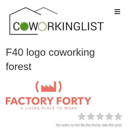
M
e
n
u
F40 logo coworking
forest
No votes so far! Be the first to rate this post.