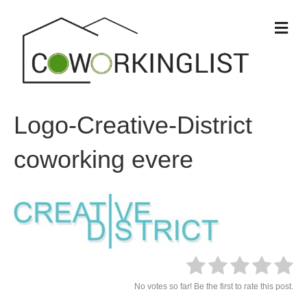
M
e
n
u
Logo-Creative-District
coworking evere
No votes so far! Be the first to rate this post.