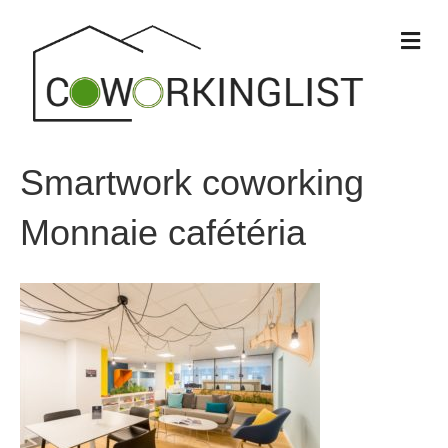
M
e
n
u
Smartwork coworking
Monnaie cafétéria