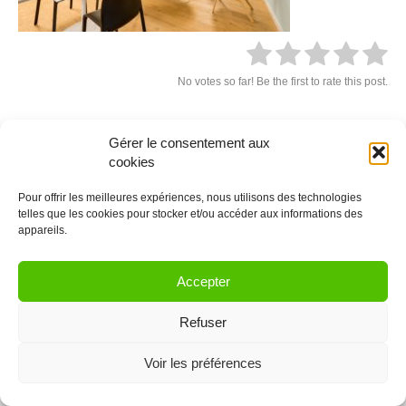
No votes so far! Be the first to rate this post.
Gérer le consentement aux
cookies
Laissez un commentaire
Pour offrir les meilleures expériences, nous utilisons des technologies
Vous devez être
connectés
afin de publier un commentaire.
telles que les cookies pour stocker et/ou accéder aux informations des
appareils.
© 2021 Coworkinglist.be
Accepter
Refuser
Voir les préférences