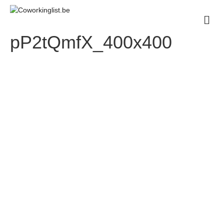
M
e
n
pP2tQmfX_400x400
u