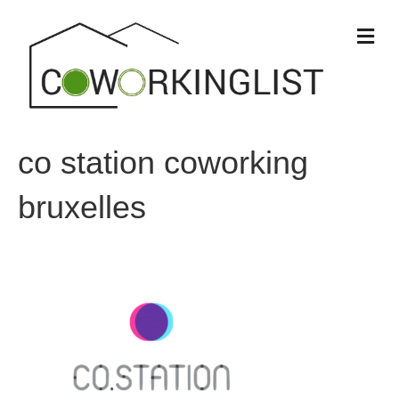
M
e
n
u
co station coworking
bruxelles