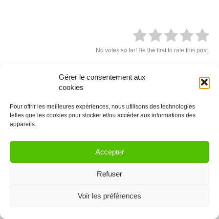
No votes so far! Be the first to rate this post.
Gérer le consentement aux
cookies
Laissez un commentaire
Pour offrir les meilleures expériences, nous utilisons des technologies
Vous devez être
connectés
afin de publier un commentaire.
telles que les cookies pour stocker et/ou accéder aux informations des
appareils.
© 2021 Coworkinglist.be
Accepter
Refuser
Voir les préférences