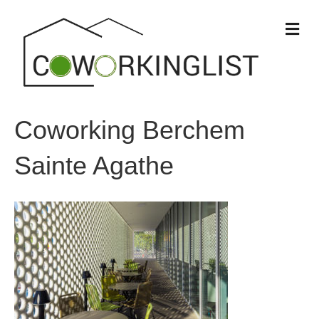
M
e
n
u
Coworking Berchem
Sainte Agathe