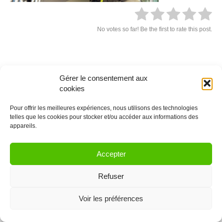
No votes so far! Be the first to rate this post.
Laissez un commentaire
Gérer le consentement aux
cookies
Vous devez être
connectés
afin de publier un commentaire.
Pour offrir les meilleures expériences, nous utilisons des technologies
telles que les cookies pour stocker et/ou accéder aux informations des
© 2021 Coworkinglist.be
appareils.
Accepter
Refuser
Voir les préférences