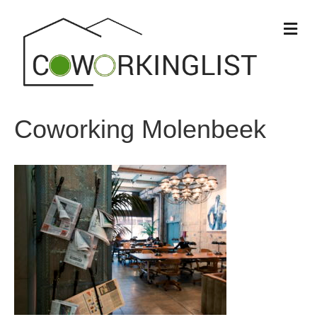
M
e
n
u
Coworking Molenbeek