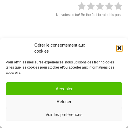
No votes so far! Be the first to rate this post.
Laissez un commentaire
Gérer le consentement aux
cookies
Vous devez être
connectés
afin de publier un commentaire.
Pour offrir les meilleures expériences, nous utilisons des technologies
telles que les cookies pour stocker et/ou accéder aux informations des
© 2021 Coworkinglist.be
appareils.
Accepter
Refuser
Voir les préférences