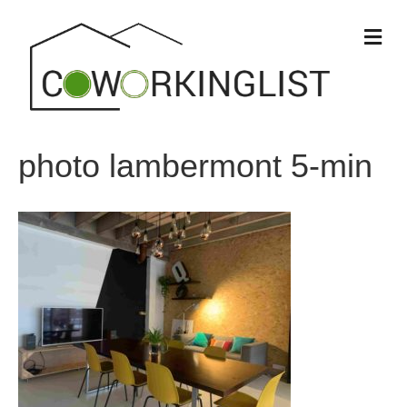
M
e
n
u
photo lambermont 5-min