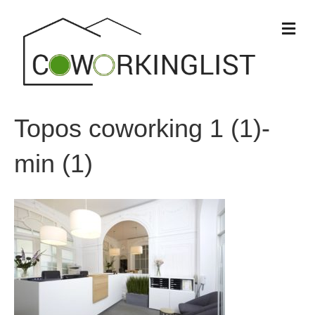
M
e
n
u
Topos coworking 1 (1)-
min (1)