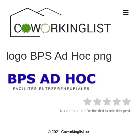
M
e
n
u
logo BPS Ad Hoc png
No votes so far! Be the first to rate this post.
© 2021 Coworkinglist.be