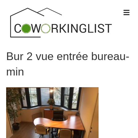
M
e
n
u
Bur 2 vue entrée bureau-
min