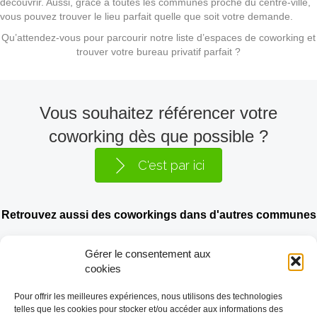
découvrir. Aussi, grâce à toutes les communes proche du centre-ville,
vous pouvez trouver le lieu parfait quelle que soit votre demande.
Qu’attendez-vous pour parcourir notre liste d’espaces de coworking et
trouver votre bureau privatif parfait ?
Vous souhaitez référencer votre
coworking dès que possible ?
C'est par ici
Retrouvez aussi des coworkings dans d'autres communes
:
Gérer le consentement aux
cookies
Anderlecht
-
Bruxelles
-
Etterbeek
-
Saint-Gilles
-
Ixelles
-
Uccle
-
Molenbeek-Saint-Jean
-
Berchem-Sainte-Agathe
-
Jette
Pour offrir les meilleures expériences, nous utilisons des technologies
-
Ganshoren
-
Evere
-
Woluwe-Saint-Pierre
-
Woluwe-Saint-
telles que les cookies pour stocker et/ou accéder aux informations des